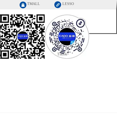
TMALL
LESSO
English
ERVICE
JOIN US
中文
Videos
Tiktok